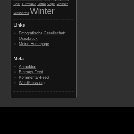
Spiel
Turmfalke
Verfall
Vögel
Wasser
Winter
Wasserfall
Links
Fotografische Gesellschaft
Osnabrück
Meine Homepage
Meta
Anmelden
Eintrags-Feed
Kommentar-Feed
WordPress.org