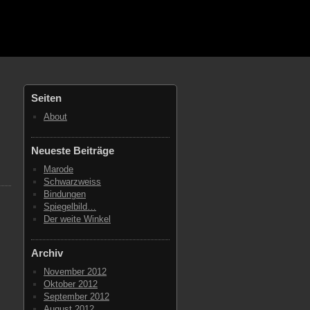
Seiten
About
Neueste Beiträge
Marode
Schwarzweiss
Bindungen
Spiegelbild…
Der weite Winkel
Archiv
November 2012
Oktober 2012
September 2012
August 2012