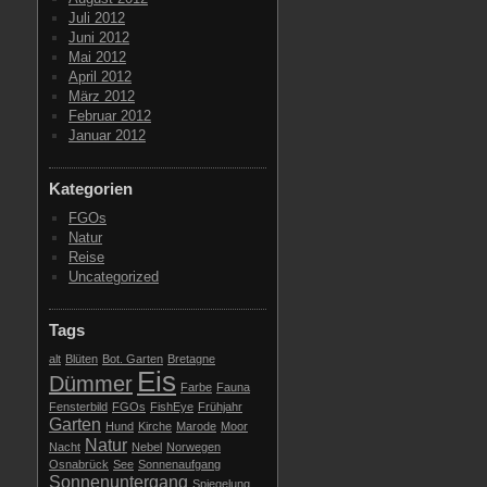
Juli 2012
Juni 2012
Mai 2012
April 2012
März 2012
Februar 2012
Januar 2012
Kategorien
FGOs
Natur
Reise
Uncategorized
Tags
alt
Blüten
Bot. Garten
Bretagne
Eis
Dümmer
Farbe
Fauna
Fensterbild
FGOs
FishEye
Frühjahr
Garten
Hund
Kirche
Marode
Moor
Natur
Nacht
Nebel
Norwegen
Osnabrück
See
Sonnenaufgang
Sonnenuntergang
Spiegelung