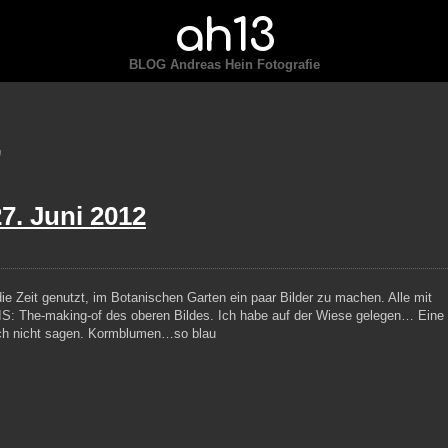
ah13
BLOG Andreas Hein Fotografie
’
27. Juni 2012
e Zeit genutzt, im Botanischen Garten ein paar Bilder zu machen. Alle mit
L IS: The-making-of des oberen Bildes. Ich habe auf der Wiese gelegen… Eine
 ich nicht sagen. Kormblumen…so blau