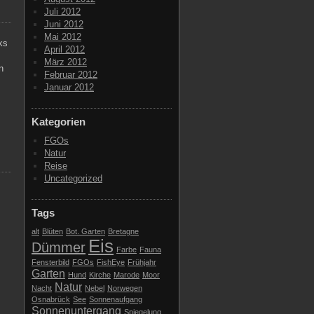
Juli 2012
Juni 2012
Mai 2012
ks
April 2012
März 2012
n
Februar 2012
Januar 2012
Kategorien
FGOs
Natur
Reise
Uncategorized
Tags
alt
Blüten
Bot. Garten
Bretagne
Eis
Dümmer
Farbe
Fauna
Fensterbild
FGOs
FishEye
Frühjahr
Garten
Hund
Kirche
Marode
Moor
Natur
Nacht
Nebel
Norwegen
Osnabrück
See
Sonnenaufgang
Sonnenuntergang
Spiegelung