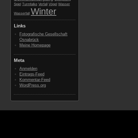
Spiel
Turmfalke
Verfall
Vögel
Wasser
Winter
Wasserfall
Links
Fotografische Gesellschaft
Osnabrück
Meine Homepage
Meta
Anmelden
Eintrags-Feed
Kommentar-Feed
WordPress.org