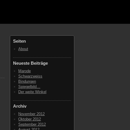
Seiten
About
Neueste Beiträge
Marode
Schwarzweiss
Bindungen
Spiegelbild…
Der weite Winkel
Archiv
November 2012
Oktober 2012
September 2012
August 2012