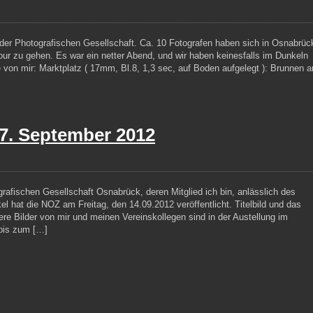
der Photografischen Gesellschaft. Ca. 10 Fotografen haben sich in Osnabrüc
our zu gehen. Es war ein netter Abend, und wir haben keinesfalls im Dunkeln
 von mir: Marktplatz ( 17mm, Bl.8, 1,3 sec, auf Boden aufgelegt ): Brunnen a
7. September 2012
rafischen Gesellschaft Osnabrück, deren Mitglied ich bin, anlässlich des
el hat die NOZ am Freitag, den 14.09.2012 veröffentlicht. Titelbild und das
ere Bilder von mir und meinen Vereinskollegen sind in der Austellung im
bis zum […]