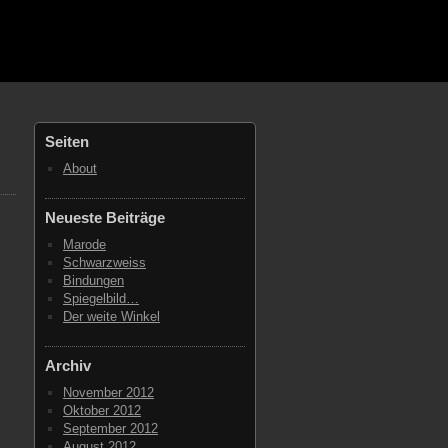
Seiten
About
Neueste Beiträge
Marode
Schwarzweiss
Bindungen
Spiegelbild…
Der weite Winkel
Archiv
November 2012
Oktober 2012
September 2012
August 2012