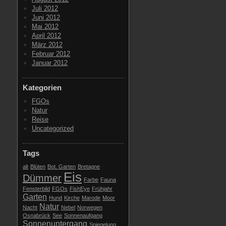
Juli 2012
Juni 2012
Mai 2012
April 2012
März 2012
Februar 2012
Januar 2012
Kategorien
FGOs
Natur
Reise
Uncategorized
Tags
alt
Blüten
Bot. Garten
Bretagne
Eis
Dümmer
Farbe
Fauna
Fensterbild
FGOs
FishEye
Frühjahr
Garten
Hund
Kirche
Marode
Moor
Natur
Nacht
Nebel
Norwegen
Osnabrück
See
Sonnenaufgang
Sonnenuntergang
Spiegelung